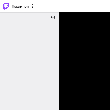
..
⌥
P
Περιήγηση