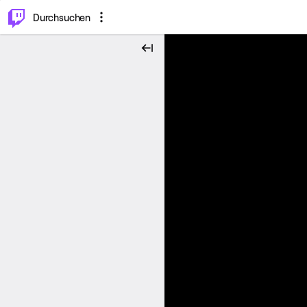
.
⌥
P
Durchsuchen