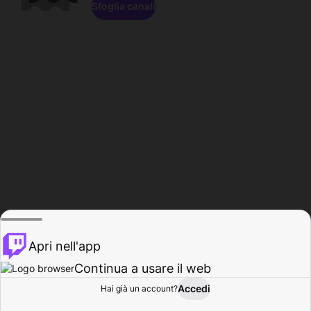
Sfoglia canali
Apri nell'app
Continua a usare il web
Accedi
Hai già un account?
Base
Sfoglia
Attività
Profilo