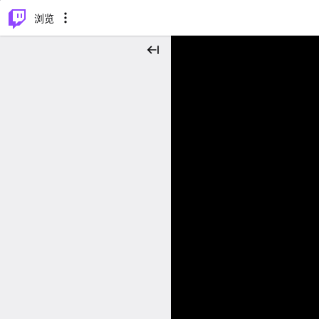
⌥
P
浏览