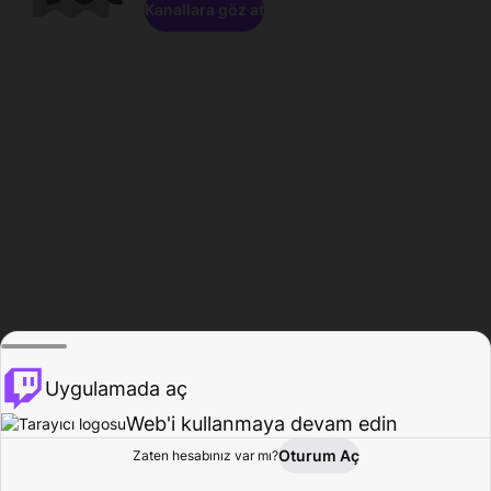
Kanallara göz at
Uygulamada aç
Web'i kullanmaya devam edin
Oturum Aç
Zaten hesabınız var mı?
Ana Sayfa
Gözat
Aktivite
Profil