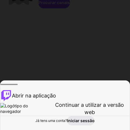
Procurar canais
Abrir na aplicação
Continuar a utilizar a versão
web
Iniciar sessão
Já tens uma conta?
Página inicial
Procurar
Atividade
Perfil