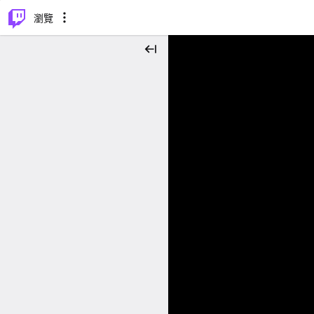
⌥
P
瀏覽