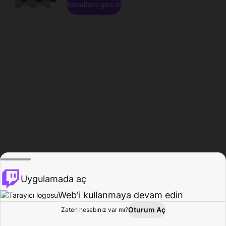
Kanallara göz at
Uygulamada aç
Web'i kullanmaya devam edin
Oturum Aç
Zaten hesabınız var mı?
Ana Sayfa
Gözat
Aktivite
Profil