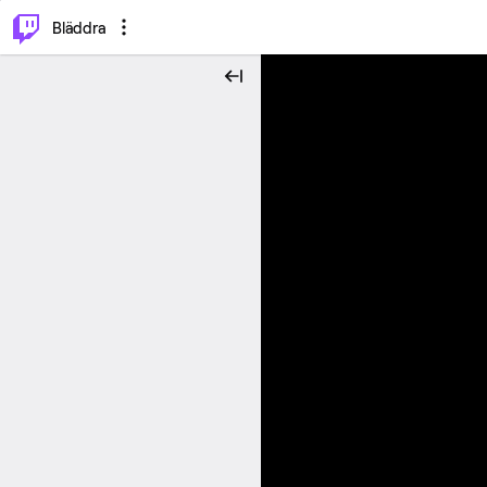
⌥
P
Bläddra