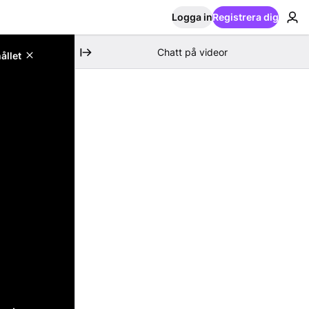
Logga in
Registrera dig
Chatt på videor
ållet