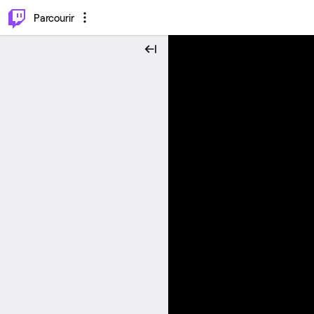
⌥
P
Parcourir