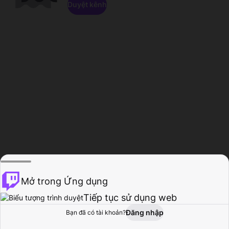
Duyệt kênh
Mở trong Ứng dụng
Tiếp tục sử dụng web
Đăng nhập
Bạn đã có tài khoản?
Trang chủ
Duyệt
Hoạt động
Hồ sơ