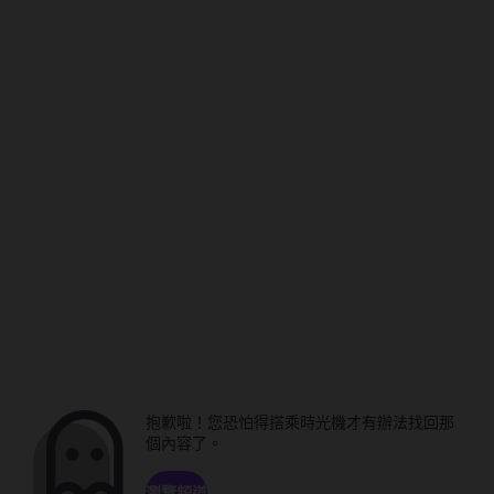
抱歉啦！您恐怕得搭乘時光機才有辦法找回那
個內容了。
瀏覽頻道