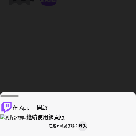
在 App 中開啟
繼續使用網頁版
登入
已經有帳號了嗎？
創作者基地
瀏覽
活動紀錄
個人檔案