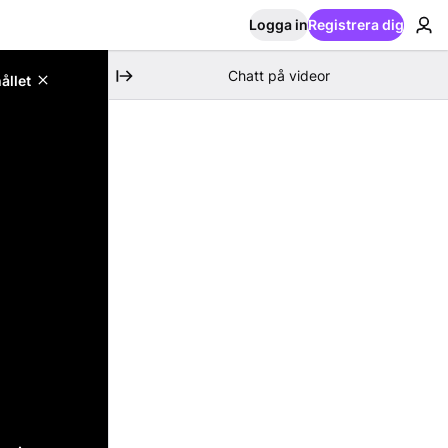
Logga in
Registrera dig
Chatt på videor
ållet