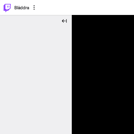
⌥
P
Bläddra