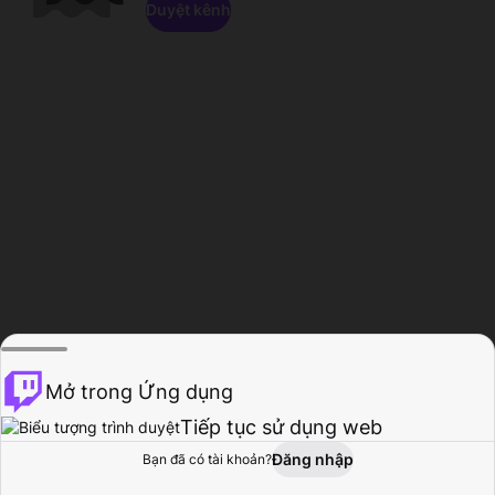
Duyệt kênh
Mở trong Ứng dụng
Tiếp tục sử dụng web
Đăng nhập
Bạn đã có tài khoản?
Trang chủ
Duyệt
Hoạt động
Hồ sơ