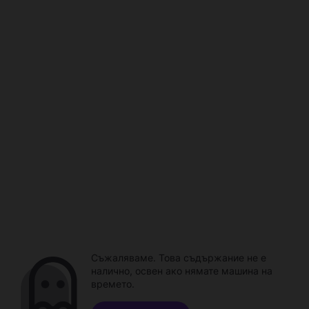
Съжаляваме. Това съдържание не е
налично, освен ако нямате машина на
времето.