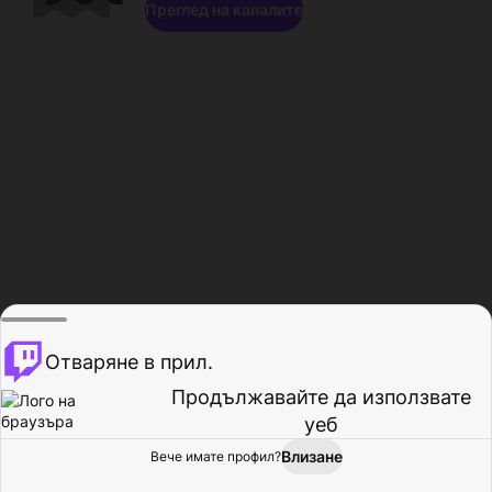
Преглед на каналите
Отваряне в прил.
Продължавайте да използвате
уеб
Влизане
Вече имате профил?
Начало
Преглед
Активност
Профил