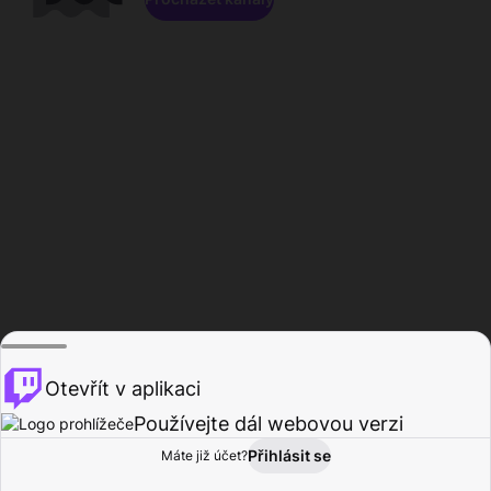
Otevřít v aplikaci
Používejte dál webovou verzi
Přihlásit se
Máte již účet?
Domů
Procházet
Aktivita
Profil