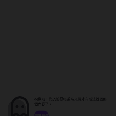
抱歉啦！您恐怕得搭乘時光機才有辦法找回那
個內容了。
瀏覽頻道