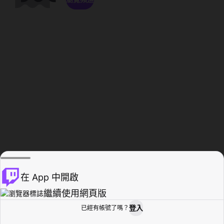
在 App 中開啟
繼續使用網頁版
登入
已經有帳號了嗎？
創作者基地
瀏覽
活動紀錄
個人檔案