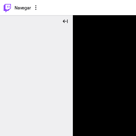
⌥
P
Navegar