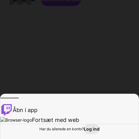
Åbn i app
Fortsæt med web
Log ind
Har du allerede en konto?
Hjem
Gennemse
Aktivitet
Profil