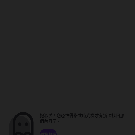
抱歉啦！您恐怕得搭乘時光機才有辦法找回那
個內容了。
瀏覽頻道