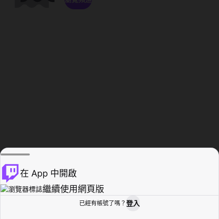
在 App 中開啟
繼續使用網頁版
登入
已經有帳號了嗎？
創作者基地
瀏覽
活動紀錄
個人檔案