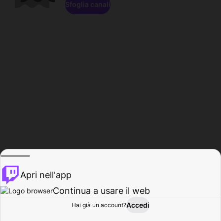
Sfoglia canali
Apri nell'app
Continua a usare il web
Accedi
Hai già un account?
Base
Sfoglia
Attività
Profilo