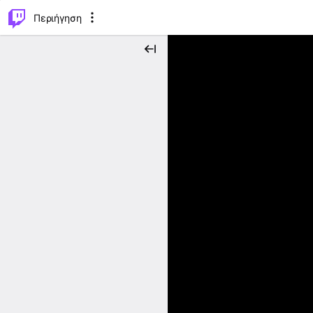
..
⌥
P
Περιήγηση