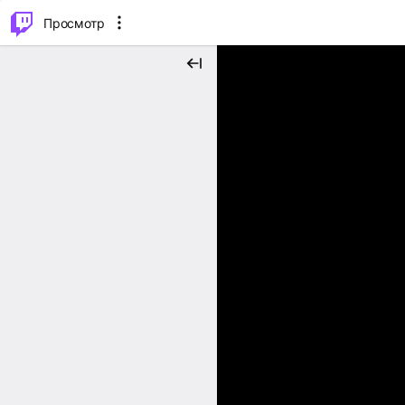
.
⌥
P
Просмотр