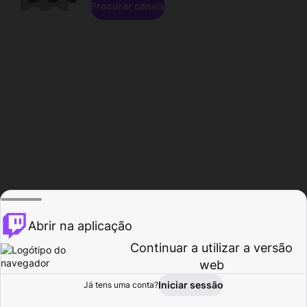
Procurar canais
Abrir na aplicação
Continuar a utilizar a versão
web
Iniciar sessão
Já tens uma conta?
Página inicial
Procurar
Atividade
Perfil