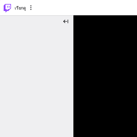
⌥
P
เรียกดู