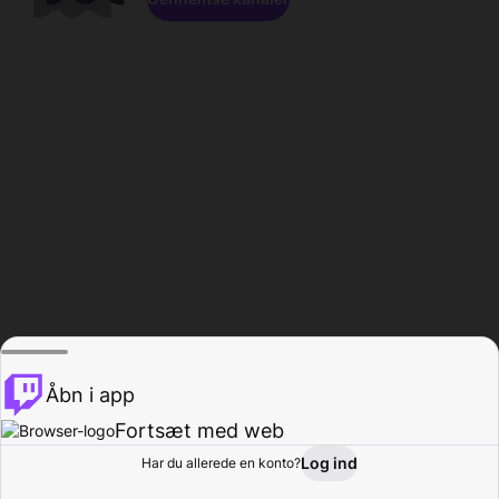
Åbn i app
Fortsæt med web
Log ind
Har du allerede en konto?
Hjem
Gennemse
Aktivitet
Profil