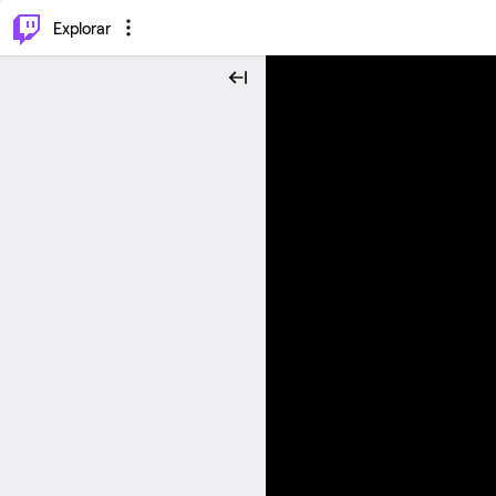
⌥
P
Explorar