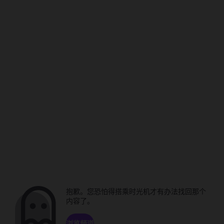
抱歉。您恐怕得搭乘时光机才有办法找回那个
内容了。
浏览频道