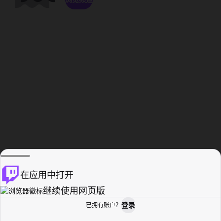
在应用中打开
继续使用网页版
登录
已拥有账户？
主页
浏览
活动纪录
个人资料