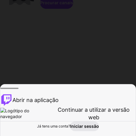
Procurar canais
Abrir na aplicação
Continuar a utilizar a versão
web
Iniciar sessão
Já tens uma conta?
Página inicial
Procurar
Atividade
Perfil