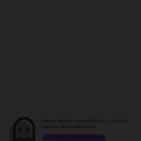
Sajnos, hacsak nincs időgéped, a tartalom
már nem áll rendelkezésre.
Böngészés a csatornák között