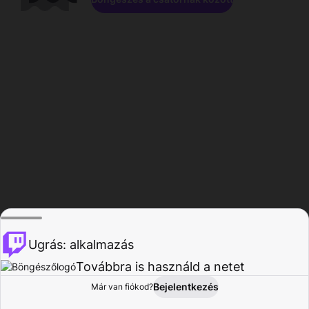
Ugrás: alkalmazás
Továbbra is használd a netet
Bejelentkezés
Már van fiókod?
Főoldal
Böngészés
Tevékenység
Profil