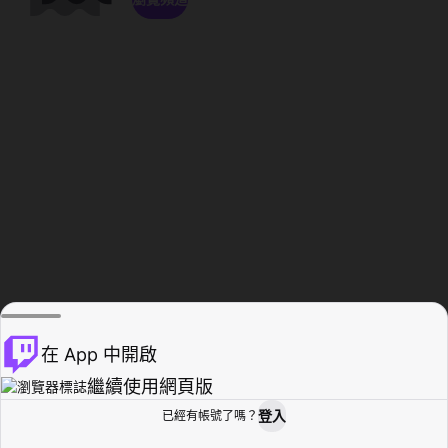
在 App 中開啟
繼續使用網頁版
登入
已經有帳號了嗎？
創作者基地
瀏覽
活動紀錄
個人檔案