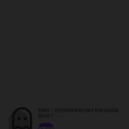
抱歉啦！您恐怕得搭乘時光機才有辦法找回那
個內容了。
瀏覽頻道