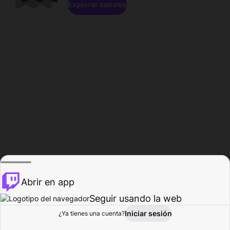
Explorar canales
Abrir en app
Seguir usando la web
Iniciar sesión
Página del
¿Ya tienes una cuenta?
Explorar
Actividad
Perfil
Creador