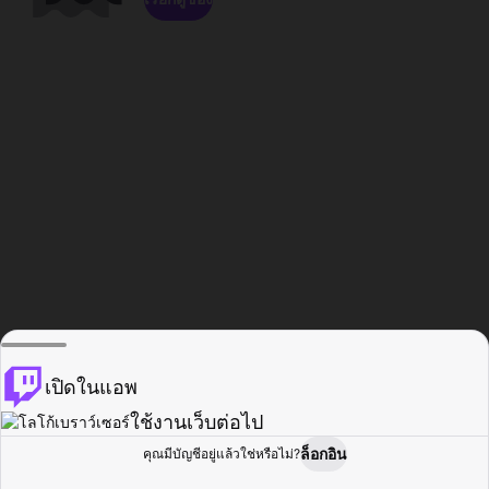
เปิดในแอพ
ใช้งานเว็บต่อไป
ล็อกอิน
คุณมีบัญชีอยู่แล้วใช่หรือไม่?
หน้าแรก
เรียกดู
กิจกรรม
โปรไฟล์