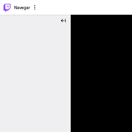
⌥
P
Navegar