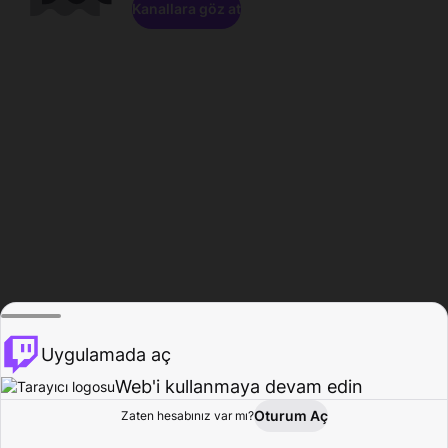
Kanallara göz at
Uygulamada aç
Web'i kullanmaya devam edin
Oturum Aç
Zaten hesabınız var mı?
Ana Sayfa
Gözat
Aktivite
Profil