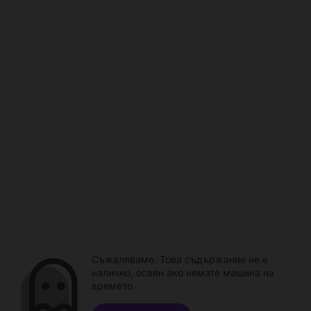
Съжаляваме. Това съдържание не е
налично, освен ако нямате машина на
времето.