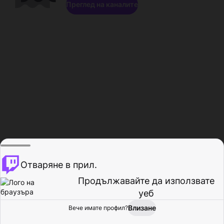
Преглед на каналите
Отваряне в прил.
Продължавайте да използвате
уеб
Влизане
Вече имате профил?
Начало
Преглед
Активност
Профил