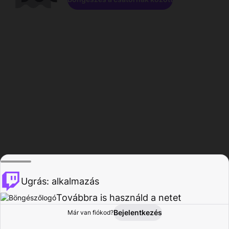
Ugrás: alkalmazás
Továbbra is használd a netet
Bejelentkezés
Már van fiókod?
Főoldal
Böngészés
Tevékenység
Profil