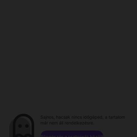
Sajnos, hacsak nincs időgéped, a tartalom
már nem áll rendelkezésre.
Böngészés a csatornák között