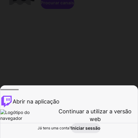
Procurar canais
Abrir na aplicação
Continuar a utilizar a versão
web
Iniciar sessão
Já tens uma conta?
Página inicial
Procurar
Atividade
Perfil