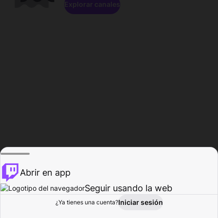
Explorar canales
Abrir en app
Seguir usando la web
Iniciar sesión
Página del
¿Ya tienes una cuenta?
Explorar
Actividad
Perfil
Creador