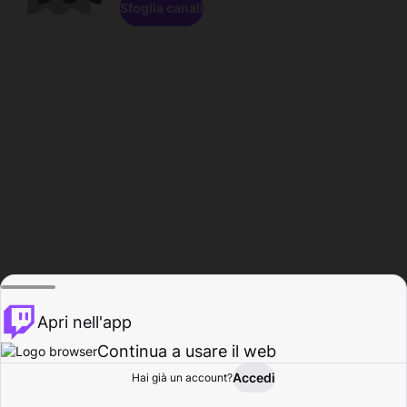
Sfoglia canali
Apri nell'app
Continua a usare il web
Accedi
Hai già un account?
Base
Sfoglia
Attività
Profilo