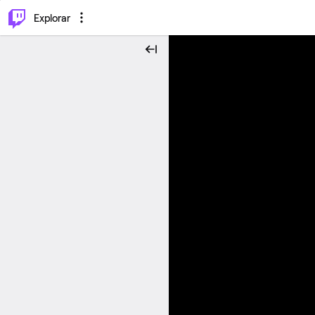
⌥
P
Explorar