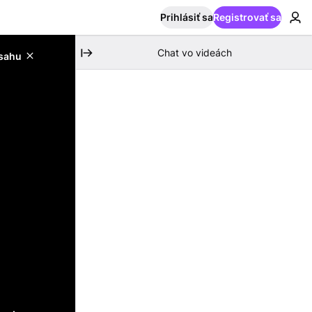
Prihlásiť sa
Registrovať sa
Chat vo videách
bsahu