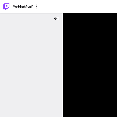
..
⌥
P
Prehľadávať