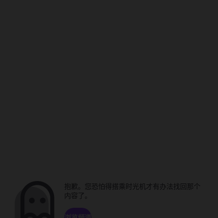
抱歉。您恐怕得搭乘时光机才有办法找回那个
内容了。
浏览频道