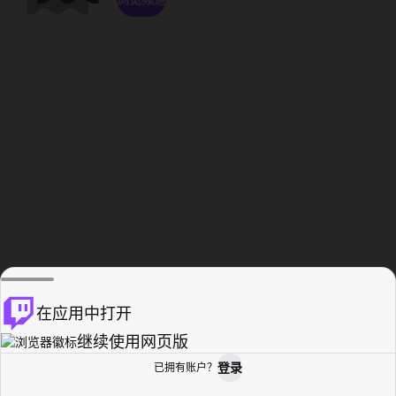
在应用中打开
继续使用网页版
登录
已拥有账户？
主页
浏览
活动纪录
个人资料