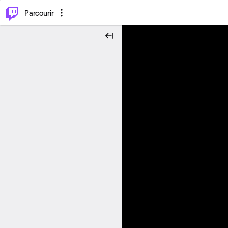
⌥
P
Parcourir