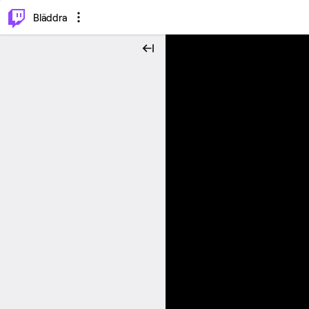
⌥
P
Bläddra