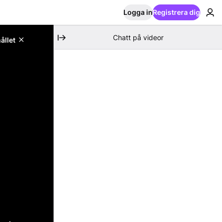
Logga in
Registrera dig
Chatt på videor
ållet