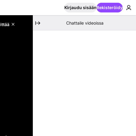
Kirjaudu sisään
Rekisteröidy
Chattaile videoissa
ittää