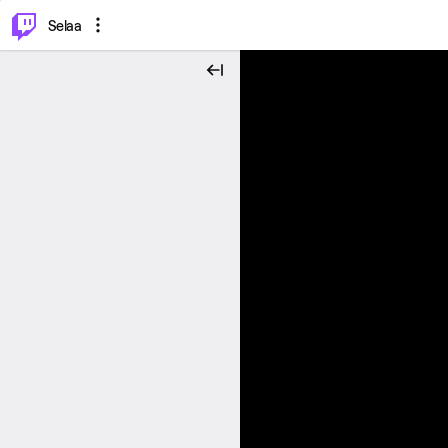
⌥
P
Selaa