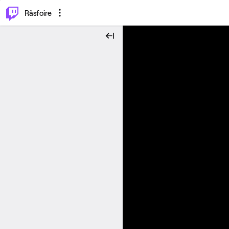
⌥
P
Răsfoire