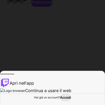
Sfoglia canali
Apri nell'app
Continua a usare il web
Accedi
Hai già un account?
Base
Sfoglia
Attività
Profilo