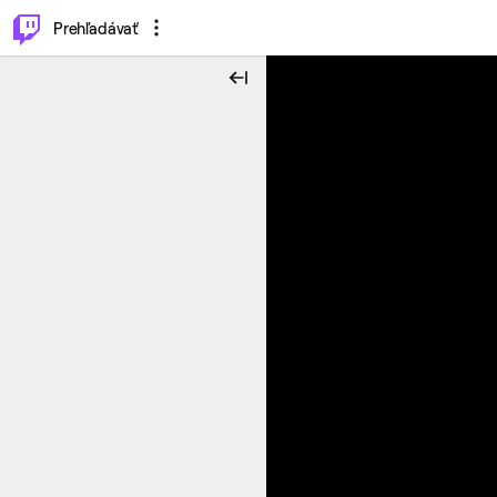
..
⌥
P
Prehľadávať