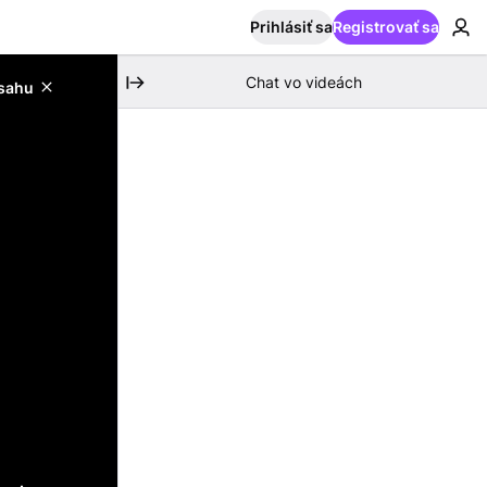
Prihlásiť sa
Registrovať sa
Chat vo videách
bsahu