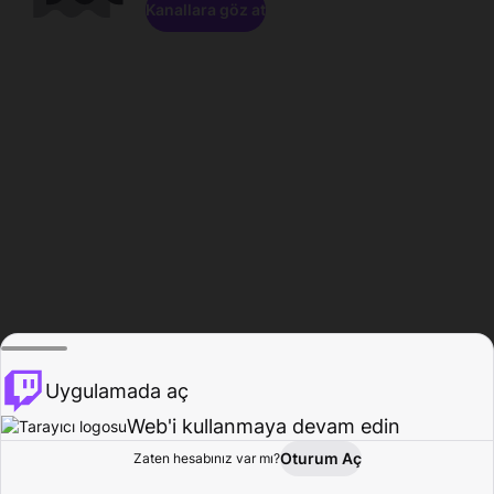
Kanallara göz at
Uygulamada aç
Web'i kullanmaya devam edin
Oturum Aç
Zaten hesabınız var mı?
Ana Sayfa
Gözat
Aktivite
Profil